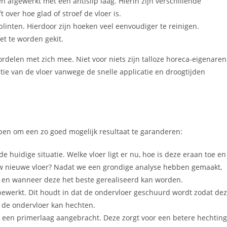
n afgewerkt met een antislip laag. Hierin zijn verschillende
 over hoe glad of stroef de vloer is.
inten. Hierdoor zijn hoeken veel eenvoudiger te reinigen.
t te worden gekit.
rdelen met zich mee. Niet voor niets zijn talloze horeca-eigenaren
atie van de vloer vanwege de snelle applicatie en droogtijden
ppen om een zo goed mogelijk resultaat te garanderen:
e huidige situatie. Welke vloer ligt er nu, hoe is deze eraan toe en
 nieuwe vloer? Nadat we een grondige analyse hebben gemaakt,
n en wanneer deze het beste gerealiseerd kan worden.
ewerkt. Dit houdt in dat de ondervloer geschuurd wordt zodat de
 de ondervloer kan hechten.
een primerlaag aangebracht. Deze zorgt voor een betere hechting