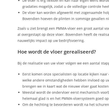
De vloer is erg flexibel en kan naar eigen wens worde
gradaties mogelijk, zodat u de volledige controle heeft
De vloer kan worden afgewerkt met zogenaamde holpl
Bovendien hoeven de plinten in sommige gevallen nie
Zoals u ziet brengt een PMMA-vloer een groot aantal voo
al overgestapt op deze vloer. Bovendien heeft de realis
nauwelijks impact op uw bedrijfsvoering.
Hoe wordt de vloer gerealiseerd?
Bij de realisatie van uw vloer volgen we een aantal sta
Eerst komen onze specialisten op locatie kijken naar d
welke andere omstandigheden hebben invloed op uw
brengen we in kaart wat de nieuwe vloer gaat koste
Meestal wordt de ondervloer eerst mechanisch voorb
helemaal glad is en het PMMA-vloersysteem goed op
Om de hechting te bevorderen wordt na het schuren 