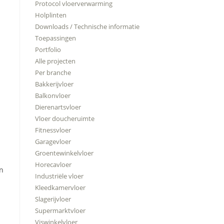
Protocol vloerverwarming
Holplinten
Downloads / Technische informatie
Toepassingen
Portfolio
Alle projecten
Per branche
Bakkerijvloer
Balkonvloer
Dierenartsvloer
Vloer doucheruimte
Fitnessvloer
Garagevloer
Groentewinkelvloer
Horecavloer
en
Industriële vloer
Kleedkamervloer
Slagerijvloer
Supermarktvloer
Viswinkelvloer