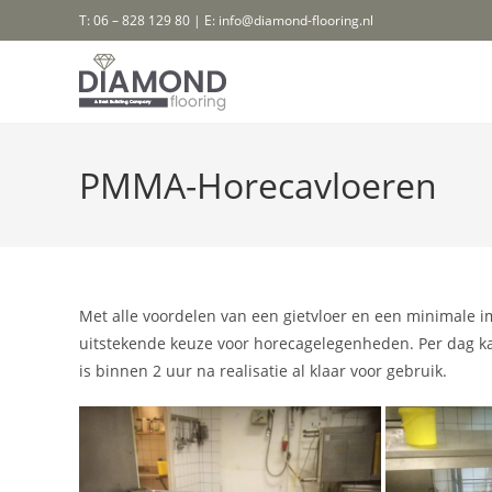
Ga
T: 06 – 828 129 80 | E: info@diamond-flooring.nl
naar
inhoud
PMMA-Horecavloeren
Met alle voordelen van een gietvloer en een minimale 
uitstekende keuze voor horecagelegenheden. Per dag ka
is binnen 2 uur na realisatie al klaar voor gebruik.