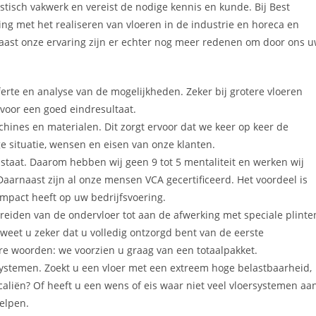
tisch vakwerk en vereist de nodige kennis en kunde. Bij Best
ing met het realiseren van vloeren in de industrie en horeca en
aast onze ervaring zijn er echter nog meer redenen om door ons 
ferte en analyse van de mogelijkheden. Zeker bij grotere vloeren
 voor een goed eindresultaat.
ines en materialen. Dit zorgt ervoor dat we keer op keer de
e situatie, wensen en eisen van onze klanten.
 staat. Daarom hebben wij geen 9 tot 5 mentaliteit en werken wij
arnaast zijn al onze mensen VCA gecertificeerd. Het voordeel is
impact heeft op uw bedrijfsvoering.
reiden van de ondervloer tot aan de afwerking met speciale plinte
weet u zeker dat u volledig ontzorgd bent van de eerste
re woorden: we voorzien u graag van een totaalpakket.
rsystemen. Zoekt u een vloer met een extreem hoge belastbaarheid,
caliën? Of heeft u een wens of eis waar niet veel vloersystemen aa
elpen.