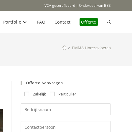
VCA gecertificeerd | Onderdeel van BBS
Portfolio
FAQ
Contact
Offerte
Toggle
site
>
PMMA-Horecavloeren
zoeken
Offerte Aanvragen
Zakelijk
Particulier