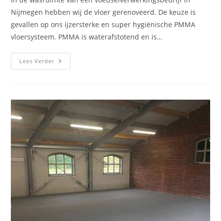
Nijmegen hebben wij de vloer gerenoveerd. De keuze is
gevallen op ons ijzersterke en super hygiënische PMMA
vloersysteem. PMMA is waterafstotend en is…
Nieuwe
Lees Verder
Vloer
Wasruimte
Voedselverwerkingsbedrijf
Nijmegen