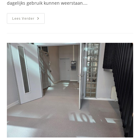
dagelijks gebruik kunnen weerstaan.…
PMMA-
Lees Verder
Vloersysteem
Voedselverwerkend
Bedrijf
(slagerijvloer)
Rosmalen