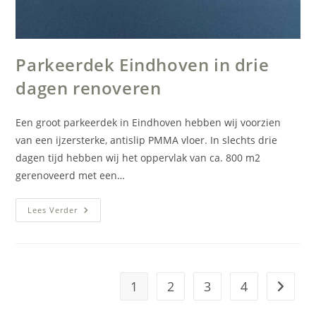
Parkeerdek Eindhoven in drie
dagen renoveren
Een groot parkeerdek in Eindhoven hebben wij voorzien
van een ijzersterke, antislip PMMA vloer. In slechts drie
dagen tijd hebben wij het oppervlak van ca. 800 m2
gerenoveerd met een…
Parkeerdek
Lees Verder
Eindhoven
In
Drie
Dagen
Renoveren
1
2
3
4
Naar vo