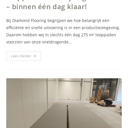
– binnen één dag klaar!
Bij Diamond Flooring begrijpen we hoe belangrijk een
efficiënte en snelle uitvoering is in een productieomgeving.
Daarom hebben wij in slechts één dag 275 m² looppaden
voorzien van onze sneldrogende…
Efficiënte
Lees Verder
Realisatie
Van
Looppaden
En
Belijning
In
Fabriek
–
Binnen
Één
Dag
Klaar!