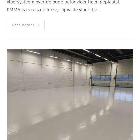
vloersysteem over de oude betonvloer heen geplaatst.
PMMA is een ijzersterke, slijtvaste vloer die…
Productievloer
Lees Verder
Harderwijk
Renoveren
Met
PMMA
Vloersysteem