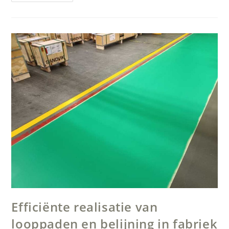
Fabrieksvloer
Waalwijk
–
Dierenvoeding
Efficiënte realisatie van
looppaden en belijning in fabriek