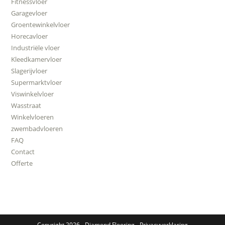
Fitnessvloer
Garagevloer
Groentewinkelvloer
Horecavloer
Industriële vloer
Kleedkamervloer
Slagerijvloer
Supermarktvloer
Viswinkelvloer
Wasstraat
Winkelvloeren
zwembadvloeren
FAQ
Contact
Offerte
Copyright 2026 -
Diamond Flooring
-
Privacyverklaring