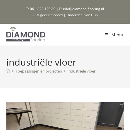
Ga
T: 06 – 828 129 80 | E: info@diamond-flooring.nl
naar
VCA gecertificeerd | Onderdeel van BBS
inhoud
Menu
industriële vloer
>
Toepassingen en projecten
>
industriële vloer