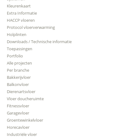
Kleurenkaart
Extra Informatie
HACCP vloeren
Protocol vloerverwarming
Holplinten
Downloads / Technische informatie
Toepassingen
Portfolio
Alle projecten
Per branche
Bakkerijvloer
Balkonvloer
Dierenartsvloer
Vloer doucheruimte
Fitnessvloer
Garagevloer
Groentewinkelvloer
Horecavloer
Industriële vloer