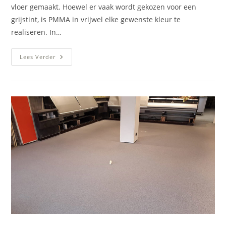
vloer gemaakt. Hoewel er vaak wordt gekozen voor een
grijstint, is PMMA in vrijwel elke gewenste kleur te
realiseren. In…
Gele
Lees Verder
PMMA
Vloer
(in
Elke
Kleur
Leverbaar)
Bloemenkiosk
Leek