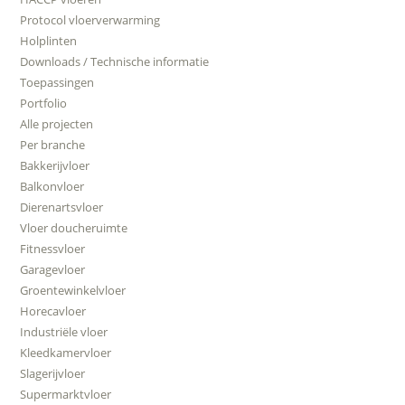
Protocol vloerverwarming
Holplinten
Downloads / Technische informatie
Toepassingen
Portfolio
Alle projecten
Per branche
Bakkerijvloer
Balkonvloer
Dierenartsvloer
Vloer doucheruimte
Fitnessvloer
Garagevloer
Groentewinkelvloer
Horecavloer
Industriële vloer
Kleedkamervloer
Slagerijvloer
Supermarktvloer