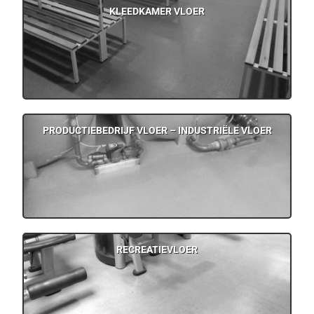
KLEEDKAMER VLOER
PRODUCTIEBEDRIJF VLOER – INDUSTRIËLE VLOER
RECREATIEVLOER