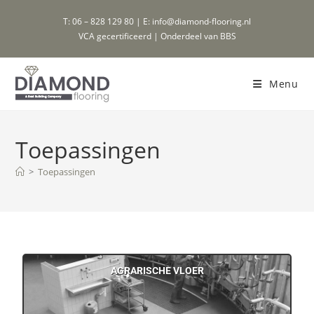
T: 06 – 828 129 80 | E: info@diamond-flooring.nl
VCA gecertificeerd | Onderdeel van BBS
Menu
Toepassingen
>
Toepassingen
AGRARISCHE VLOER