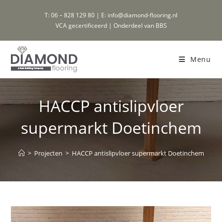
Ga
T: 06 – 828 129 80 | E: info@diamond-flooring.nl
naar
VCA gecertificeerd | Onderdeel van BBS
inhoud
Menu
HACCP antislipvloer
supermarkt Doetinchem
>
Projecten
>
HACCP antislipvloer supermarkt Doetinchem