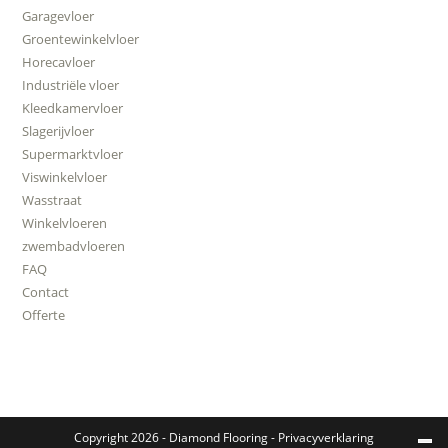
Garagevloer
Groentewinkelvloer
Horecavloer
Industriële vloer
Kleedkamervloer
Slagerijvloer
Supermarktvloer
Viswinkelvloer
Wasstraat
Winkelvloeren
zwembadvloeren
FAQ
Contact
Offerte
Copyright 2026 -
Diamond Flooring
-
Privacyverklaring