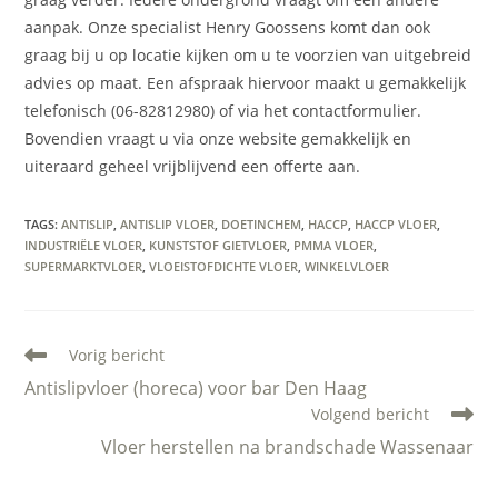
aanpak. Onze specialist Henry Goossens komt dan ook
graag bij u op locatie kijken om u te voorzien van uitgebreid
advies op maat. Een afspraak hiervoor maakt u gemakkelijk
telefonisch (06-82812980) of via het contactformulier.
Bovendien vraagt u via onze website gemakkelijk en
uiteraard geheel vrijblijvend een offerte aan.
TAGS
:
ANTISLIP
,
ANTISLIP VLOER
,
DOETINCHEM
,
HACCP
,
HACCP VLOER
,
INDUSTRIËLE VLOER
,
KUNSTSTOF GIETVLOER
,
PMMA VLOER
,
SUPERMARKTVLOER
,
VLOEISTOFDICHTE VLOER
,
WINKELVLOER
Lees
Vorig bericht
meer
Antislipvloer (horeca) voor bar Den Haag
artikelen
Volgend bericht
Vloer herstellen na brandschade Wassenaar