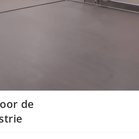
voor de
strie