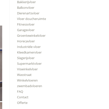
Bakkerijvloer
Balkonvloer
Dierenartsvloer
Vloer doucheruimte
Fitnessvloer
Garagevloer
Groentewinkelvloer
Horecavloer
Industriële vloer
Kleedkamervloer
Slagerijvloer
Supermarktvloer
Viswinkelvloer
Wasstraat
Winkelvloeren
zwembadvloeren
FAQ
Contact
Offerte