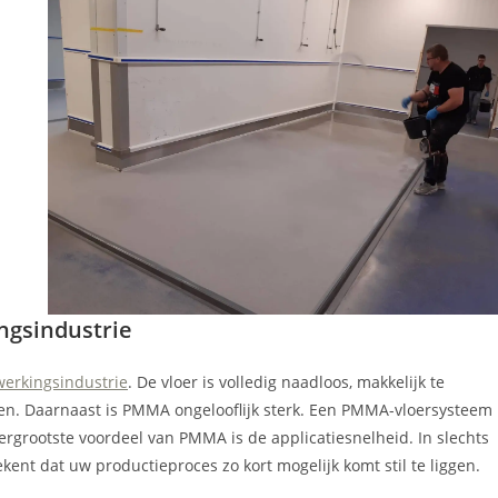
ngsindustrie
werkingsindustrie
. De vloer is volledig naadloos, makkelijk te
en. Daarnaast is PMMA ongelooflijk sterk. Een PMMA-vloersysteem
lergrootste voordeel van PMMA is de applicatiesnelheid. In slechts
kent dat uw productieproces zo kort mogelijk komt stil te liggen.