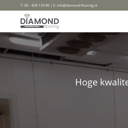
Ga
T: 06 – 828 129 80 | E: info@diamond-flooring.nl
naar
inhoud
Hoge kwalite