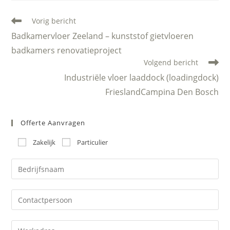
Lees
Vorig bericht
meer
Badkamervloer Zeeland – kunststof gietvloeren
artikelen
badkamers renovatieproject
Volgend bericht
Industriële vloer laaddock (loadingdock)
FrieslandCampina Den Bosch
Offerte Aanvragen
Zakelijk
Particulier