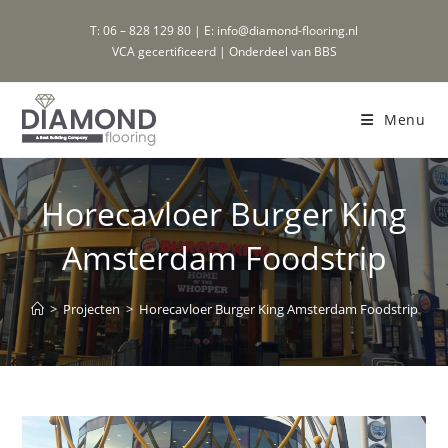
Ga
T: 06 – 828 129 80 | E: info@diamond-flooring.nl
naar
VCA gecertificeerd | Onderdeel van BBS
inhoud
Menu
Horecavloer Burger King
Amsterdam Foodstrip
>
Projecten
>
Horecavloer Burger King Amsterdam Foodstrip