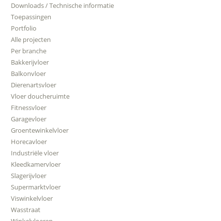
Downloads / Technische informatie
Toepassingen
Portfolio
Alle projecten
Per branche
Bakkerijvloer
Balkonvloer
Dierenartsvloer
Vloer doucheruimte
Fitnessvloer
Garagevloer
Groentewinkelvloer
Horecavloer
Industriële vloer
Kleedkamervloer
Slagerijvloer
Supermarktvloer
Viswinkelvloer
Wasstraat