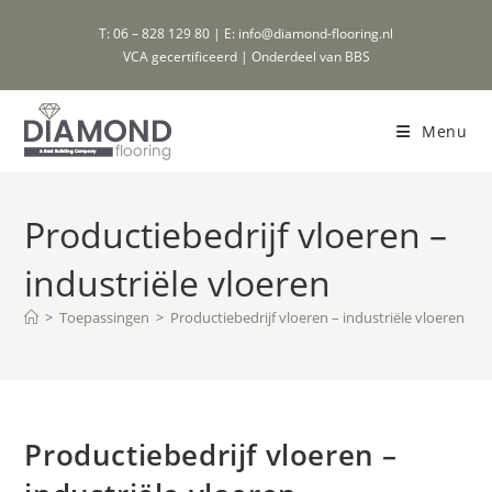
Ga
T: 06 – 828 129 80 | E: info@diamond-flooring.nl
naar
VCA gecertificeerd | Onderdeel van BBS
inhoud
Menu
Productiebedrijf vloeren –
industriële vloeren
>
Toepassingen
>
Productiebedrijf vloeren – industriële vloeren
Productiebedrijf vloeren –