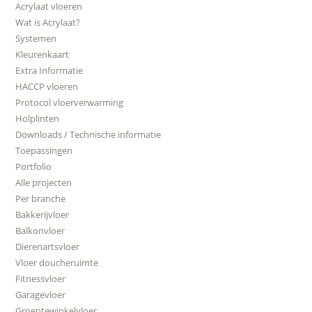
Acrylaat vloeren
Wat is Acrylaat?
Systemen
Kleurenkaart
Extra Informatie
HACCP vloeren
Protocol vloerverwarming
Holplinten
Downloads / Technische informatie
Toepassingen
Portfolio
Alle projecten
Per branche
Bakkerijvloer
Balkonvloer
Dierenartsvloer
Vloer doucheruimte
Fitnessvloer
Garagevloer
Groentewinkelvloer