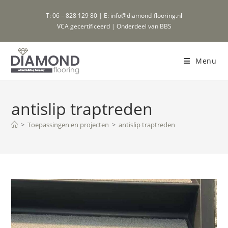
Ga
T: 06 – 828 129 80 | E: info@diamond-flooring.nl
naar
VCA gecertificeerd | Onderdeel van BBS
inhoud
Menu
antislip traptreden
>
Toepassingen en projecten
>
antislip traptreden