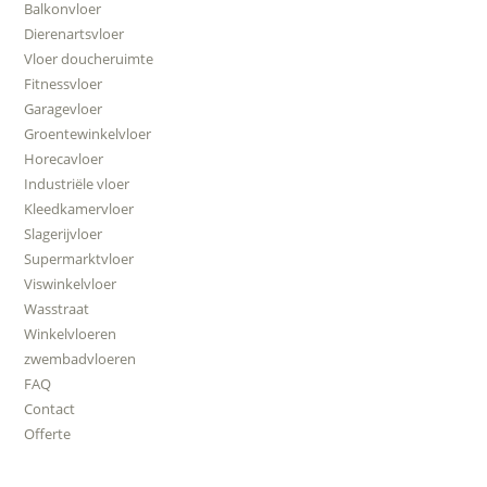
Balkonvloer
Dierenartsvloer
Vloer doucheruimte
Fitnessvloer
Garagevloer
Groentewinkelvloer
Horecavloer
Industriële vloer
Kleedkamervloer
Slagerijvloer
Supermarktvloer
Viswinkelvloer
Wasstraat
Winkelvloeren
zwembadvloeren
FAQ
Contact
Offerte