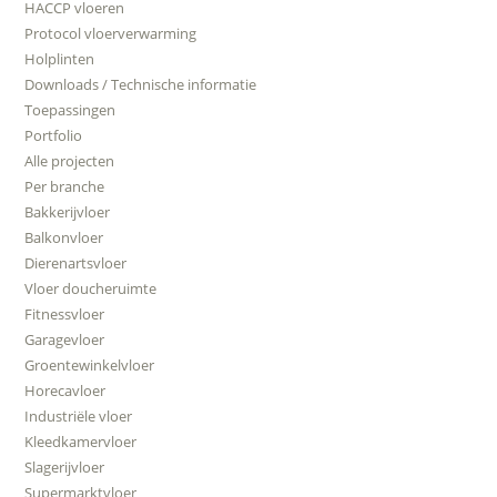
HACCP vloeren
Protocol vloerverwarming
Holplinten
Downloads / Technische informatie
Toepassingen
Portfolio
Alle projecten
Per branche
Bakkerijvloer
Balkonvloer
Dierenartsvloer
Vloer doucheruimte
Fitnessvloer
Garagevloer
Groentewinkelvloer
Horecavloer
Industriële vloer
Kleedkamervloer
Slagerijvloer
Supermarktvloer