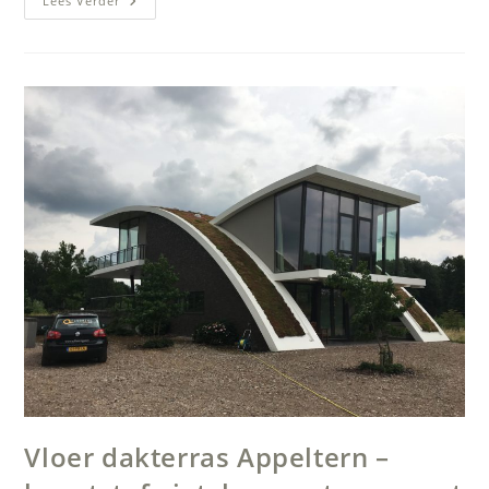
Gietvloer
Lees Verder
Oprit
Garage
–
Gegoten
Kunststof
Buitenvloer
Op
Beton
Vloer dakterras Appeltern –