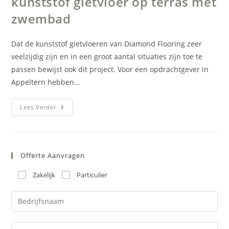
kunststof gietvloer op terras met
zwembad
Dat de kunststof gietvloeren van Diamond Flooring zeer
veelzijdig zijn en in een groot aantal situaties zijn toe te
passen bewijst ook dit project. Voor een opdrachtgever in
Appeltern hebben…
Vloer
Lees Verder
Dakterras
Appeltern
–
Kunststof
Gietvloer
Op
Offerte Aanvragen
Terras
Met
Zwembad
Zakelijk
Particulier