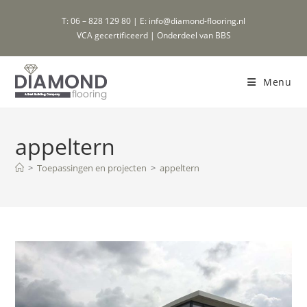
Ga
T: 06 – 828 129 80 | E: info@diamond-flooring.nl
naar
VCA gecertificeerd | Onderdeel van BBS
inhoud
Menu
appeltern
>
Toepassingen en projecten
>
appeltern