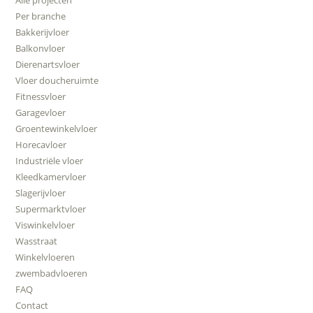
Per branche
Bakkerijvloer
Balkonvloer
Dierenartsvloer
Vloer doucheruimte
Fitnessvloer
Garagevloer
Groentewinkelvloer
Horecavloer
Industriële vloer
Kleedkamervloer
Slagerijvloer
Supermarktvloer
Viswinkelvloer
Wasstraat
Winkelvloeren
zwembadvloeren
FAQ
Contact