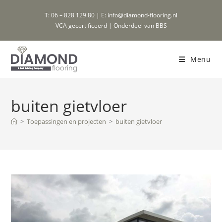
Ga
T: 06 – 828 129 80 | E: info@diamond-flooring.nl
naar
VCA gecertificeerd | Onderdeel van BBS
inhoud
Menu
buiten gietvloer
>
Toepassingen en projecten
>
buiten gietvloer