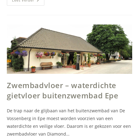
Gietvloer
Lees Verder
Oprit
Garage
–
Gegoten
Kunststof
Buitenvloer
Op
Beton
Zwembadvloer – waterdichte
gietvloer buitenzwembad Epe
De trap naar de glijbaan van het buitenzwembad van De
Vossenberg in Epe moest worden voorzien van een
waterdichte en veilige vloer. Daarom is er gekozen voor een
zwembadvloer van Diamond…