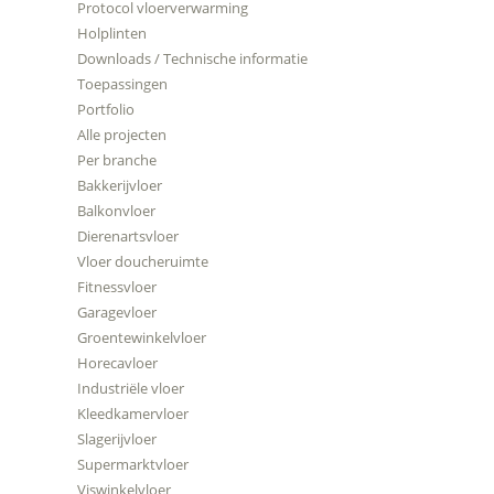
Protocol vloerverwarming
Holplinten
Downloads / Technische informatie
Toepassingen
Portfolio
Alle projecten
Per branche
Bakkerijvloer
Balkonvloer
Dierenartsvloer
Vloer doucheruimte
Fitnessvloer
Garagevloer
Groentewinkelvloer
Horecavloer
Industriële vloer
Kleedkamervloer
Slagerijvloer
Supermarktvloer
Viswinkelvloer