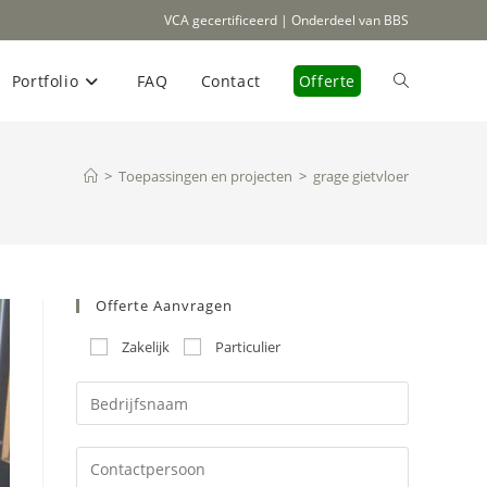
VCA gecertificeerd | Onderdeel van BBS
Portfolio
FAQ
Contact
Offerte
Toggle
site
>
Toepassingen en projecten
>
grage gietvloer
zoeken
Offerte Aanvragen
Zakelijk
Particulier