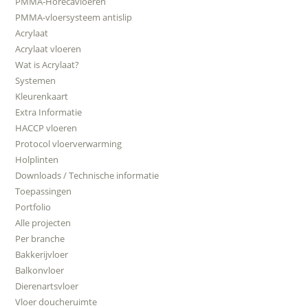
PMMA-Horecavloeren
PMMA-vloersysteem antislip
Acrylaat
Acrylaat vloeren
Wat is Acrylaat?
Systemen
Kleurenkaart
Extra Informatie
HACCP vloeren
Protocol vloerverwarming
Holplinten
Downloads / Technische informatie
Toepassingen
Portfolio
Alle projecten
Per branche
Bakkerijvloer
Balkonvloer
Dierenartsvloer
Vloer doucheruimte