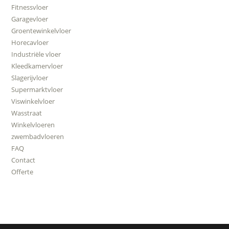
Fitnessvloer
Garagevloer
Groentewinkelvloer
Horecavloer
Industriële vloer
Kleedkamervloer
Slagerijvloer
Supermarktvloer
Viswinkelvloer
Wasstraat
Winkelvloeren
zwembadvloeren
FAQ
Contact
Offerte