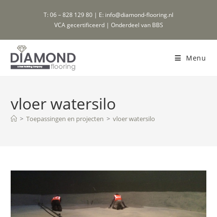
Ga
T: 06 – 828 129 80 | E: info@diamond-flooring.nl
naar
VCA gecertificeerd | Onderdeel van BBS
inhoud
Menu
vloer watersilo
>
Toepassingen en projecten
>
vloer watersilo