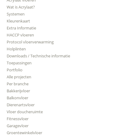
Acrylaat vloeren
Wat is Acrylaat?
Systemen
Kleurenkaart
Extra Informatie
HACCP vloeren
Protocol vloerverwarming
Holplinten
Downloads / Technische informatie
Toepassingen
Portfolio
Alle projecten
Per branche
Bakkerijvloer
Balkonvloer
Dierenartsvloer
Vloer doucheruimte
Fitnessvloer
Garagevloer
Groentewinkelvloer