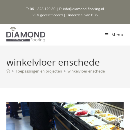
Ga
T: 06 – 828 129 80 | E: info@diamond-flooring.nl
naar
VCA gecertificeerd | Onderdeel van BBS
inhoud
Menu
winkelvloer enschede
>
Toepassingen en projecten
>
winkelvloer enschede