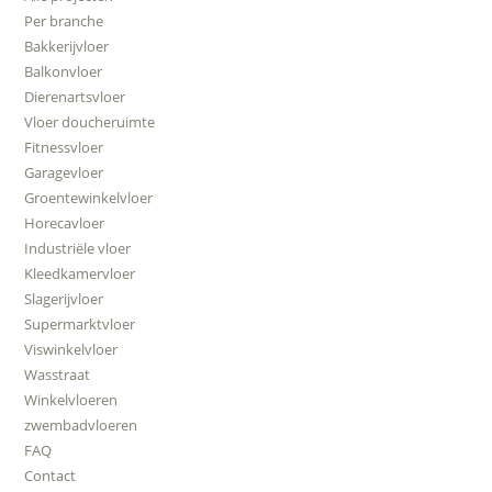
Per branche
Bakkerijvloer
Balkonvloer
Dierenartsvloer
Vloer doucheruimte
Fitnessvloer
Garagevloer
Groentewinkelvloer
Horecavloer
Industriële vloer
Kleedkamervloer
Slagerijvloer
Supermarktvloer
Viswinkelvloer
Wasstraat
Winkelvloeren
zwembadvloeren
FAQ
Contact