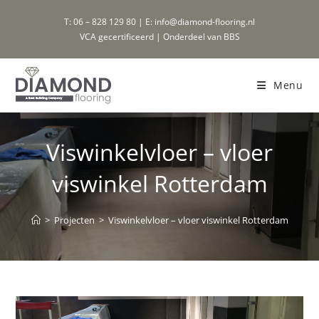
Ga
T: 06 – 828 129 80 | E: info@diamond-flooring.nl
naar
VCA gecertificeerd | Onderdeel van BBS
inhoud
Menu
Viswinkelvloer – vloer
viswinkel Rotterdam
>
Projecten
>
Viswinkelvloer – vloer viswinkel Rotterdam