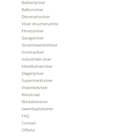
Bakkerijvloer
Balkonvloer
Dierenartsvloer
Vloer doucheruimte
Fitnessvloer
Garagevloer
Groentewinkelvloer
Horecavloer
Industriële vloer
Kleedkamervloer
Slagerijvloer
Supermarktvloer
Viswinkelvloer
Wasstraat
Winkelvloeren
zwembadvloeren
FAQ
Contact
Offerte