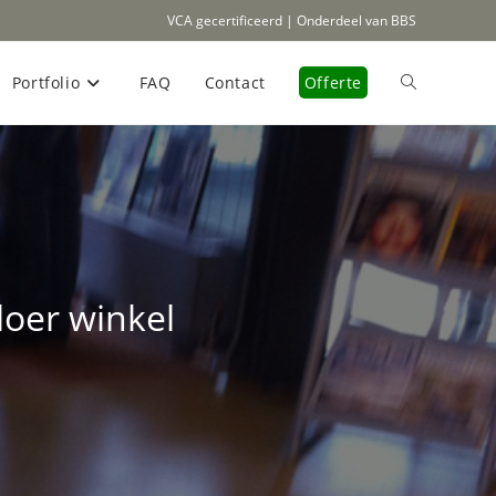
VCA gecertificeerd | Onderdeel van BBS
Portfolio
FAQ
Contact
Offerte
Toggle
site
zoeken
loer winkel