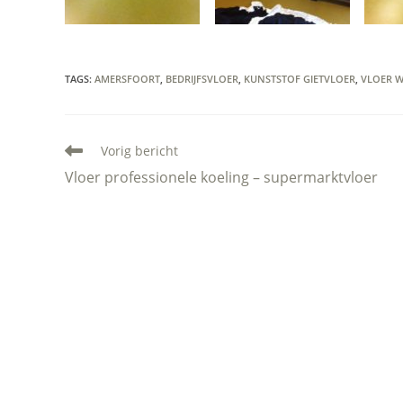
TAGS
:
AMERSFOORT
,
BEDRIJFSVLOER
,
KUNSTSTOF GIETVLOER
,
VLOER W
Lees
Vorig bericht
meer
Vloer professionele koeling – supermarktvloer
artikelen