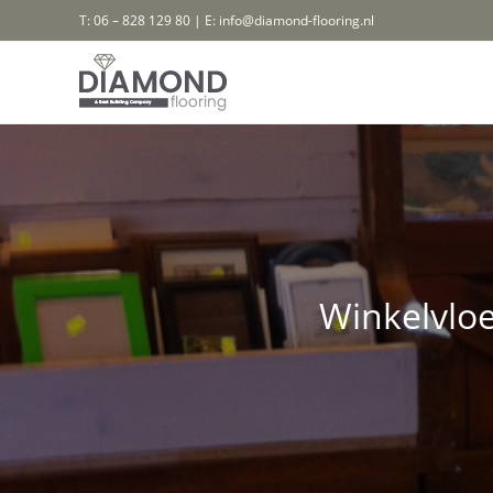
Ga
T: 06 – 828 129 80 | E: info@diamond-flooring.nl
naar
inhoud
Winkelvloe