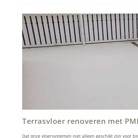
Brandschade
Wassenaar
Terrasvloer renoveren met P
Dat onze vloersystemen niet alleen geschikt zijn voor 