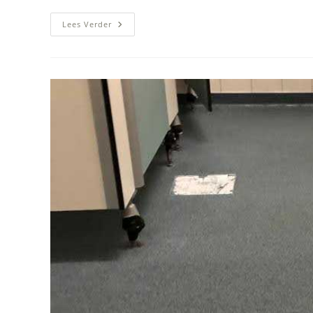
Cafetariavloer
Lees Verder
Groningen
Voldoet
Aan
HACCP-
Eisen