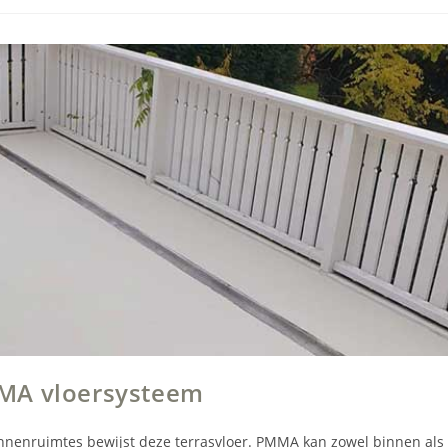
MMA vloersysteem
binnenruimtes bewijst deze terrasvloer. PMMA kan zowel binnen als