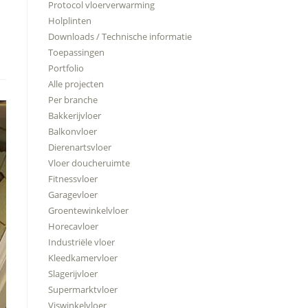
Protocol vloerverwarming
Holplinten
Downloads / Technische informatie
Toepassingen
Portfolio
Alle projecten
Per branche
Bakkerijvloer
Balkonvloer
Dierenartsvloer
Vloer doucheruimte
Fitnessvloer
Garagevloer
Groentewinkelvloer
Horecavloer
Industriële vloer
Kleedkamervloer
Slagerijvloer
Supermarktvloer
Viswinkelvloer