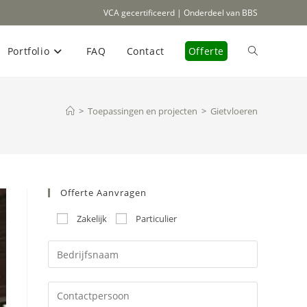
VCA gecertificeerd | Onderdeel van BBS
Portfolio
FAQ
Contact
Offerte
Toggle
site
>
Toepassingen en projecten
>
Gietvloeren
zoeken
Offerte Aanvragen
Zakelijk
Particulier