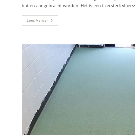
buiten aangebracht worden. Het is een ijzersterk vloe
Terrasvloer
Lees Verder
Renoveren
Met
PMMA
Vloersysteem