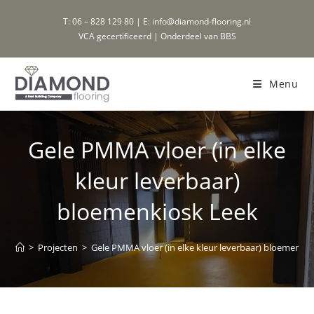
Ga
T: 06 – 828 129 80 | E: info@diamond-flooring.nl
naar
VCA gecertificeerd | Onderdeel van BBS
inhoud
Menu
Gele PMMA vloer (in elke
kleur leverbaar)
bloemenkiosk Leek
>
Projecten
>
Gele PMMA vloer (in elke kleur leverbaar) bloemenki