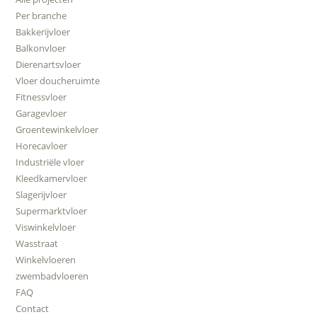
Per branche
Bakkerijvloer
Balkonvloer
Dierenartsvloer
Vloer doucheruimte
Fitnessvloer
Garagevloer
Groentewinkelvloer
Horecavloer
Industriële vloer
Kleedkamervloer
Slagerijvloer
Supermarktvloer
Viswinkelvloer
Wasstraat
Winkelvloeren
zwembadvloeren
FAQ
Contact