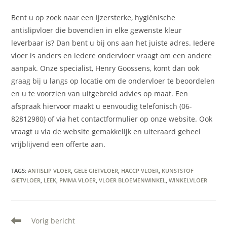
Bent u op zoek naar een ijzersterke, hygiënische
antislipvloer die bovendien in elke gewenste kleur
leverbaar is? Dan bent u bij ons aan het juiste adres. Iedere
vloer is anders en iedere ondervloer vraagt om een andere
aanpak. Onze specialist, Henry Goossens, komt dan ook
graag bij u langs op locatie om de ondervloer te beoordelen
en u te voorzien van uitgebreid advies op maat. Een
afspraak hiervoor maakt u eenvoudig telefonisch (06-
82812980) of via het contactformulier op onze website. Ook
vraagt u via de website gemakkelijk en uiteraard geheel
vrijblijvend een offerte aan.
TAGS
:
ANTISLIP VLOER
,
GELE GIETVLOER
,
HACCP VLOER
,
KUNSTSTOF
GIETVLOER
,
LEEK
,
PMMA VLOER
,
VLOER BLOEMENWINKEL
,
WINKELVLOER
Lees
Vorig bericht