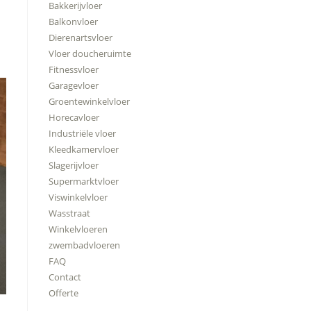
Bakkerijvloer
Balkonvloer
Dierenartsvloer
Vloer doucheruimte
Fitnessvloer
Garagevloer
Groentewinkelvloer
Horecavloer
Industriële vloer
Kleedkamervloer
Slagerijvloer
Supermarktvloer
Viswinkelvloer
Wasstraat
Winkelvloeren
zwembadvloeren
FAQ
Contact
Offerte