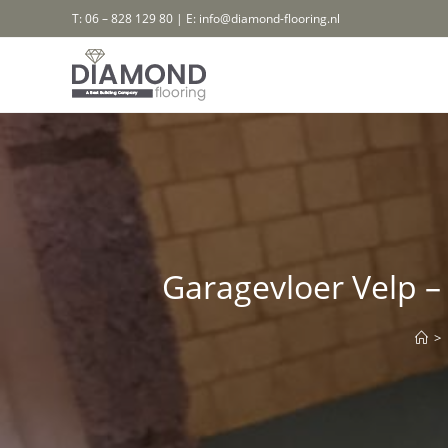
Ga
T: 06 – 828 129 80 | E: info@diamond-flooring.nl
naar
inhoud
Garagevloer Velp – 
>