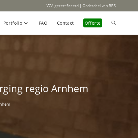
VCA gecertificeerd | Onderdeel van BBS
Portfolio
FAQ
Contact
Offerte
Toggle
site
zoeken
berging regio Arnhem
Arnhem