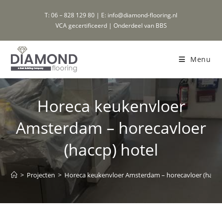
Ga
T: 06 – 828 129 80 | E: info@diamond-flooring.nl
naar
VCA gecertificeerd | Onderdeel van BBS
inhoud
Menu
Horeca keukenvloer
Amsterdam – horecavloer
(haccp) hotel
>
Projecten
>
Horeca keukenvloer Amsterdam – horecavloer (haccp