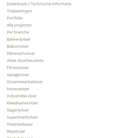
Downloads / Technische informatie
Toepassingen
Portfolio
Alle projecten
Per branche
Bakkerijvloer
Balkonvloer
Dierenartsvloer
Vloer doucheruimte
Fitnessvloer
Garagevloer
Groentewinkelvloer
Horecavloer
Industriële vloer
Kleedkamervloer
Slagerijvloer
Supermarktvloer
Viswinkelvloer
Wasstraat