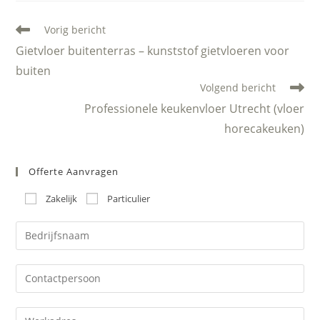
Lees
Vorig bericht
meer
Gietvloer buitenterras – kunststof gietvloeren voor
artikelen
buiten
Volgend bericht
Professionele keukenvloer Utrecht (vloer
horecakeuken)
Offerte Aanvragen
Zakelijk
Particulier