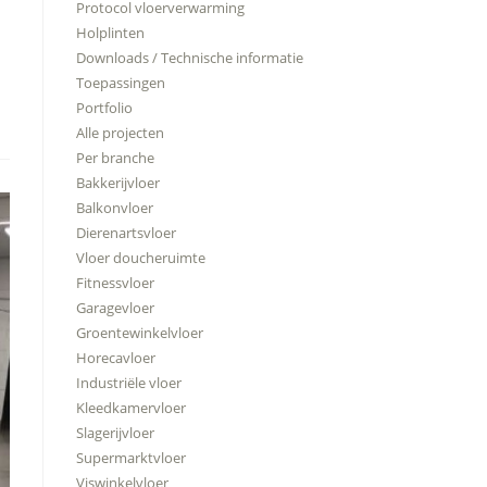
Protocol vloerverwarming
Holplinten
Downloads / Technische informatie
Toepassingen
Portfolio
Alle projecten
Per branche
Bakkerijvloer
Balkonvloer
Dierenartsvloer
Vloer doucheruimte
Fitnessvloer
Garagevloer
Groentewinkelvloer
Horecavloer
Industriële vloer
Kleedkamervloer
Slagerijvloer
Supermarktvloer
Viswinkelvloer