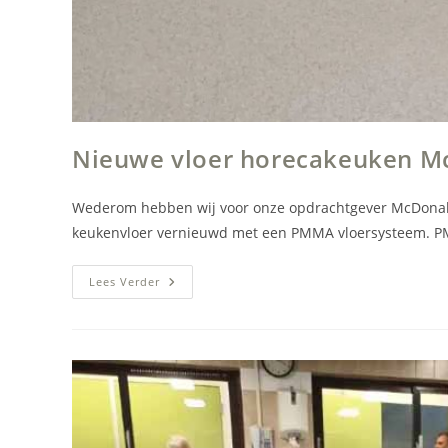
Nieuwe vloer horecakeuken M
Wederom hebben wij voor onze opdrachtgever McDonald’s
keukenvloer vernieuwd met een PMMA vloersysteem. PM
Nieuwe
Lees Verder
Vloer
Horecakeuken
McDonald’s
Zaandam