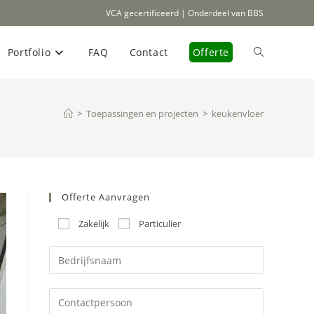
VCA gecertificeerd | Onderdeel van BBS
Portfolio
FAQ
Contact
Offerte
Toggle
site
>
Toepassingen en projecten
>
keukenvloer
zoeken
Offerte Aanvragen
Zakelijk
Particulier