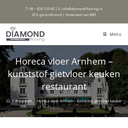
Ga
T: 06 – 828 129 80 | E: info@diamond-flooring.nl
naar
VCA gecertificeerd | Onderdeel van BBS
inhoud
Menu
Horeca vloer Arnhem –
kunststof gietvloer keuken
restaurant
>
Projecten
>
Horeca vloer Arnhem – kunststof gietvloer keuken re