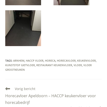
TAGS
:
ARNHEM
,
HACCP VLOER
,
HORECA
,
HORECAVLOER
,
KEUKENVLOER
,
KUNSTSTOF GIETVLOER
,
RESTAURANT KEUKENVLOER
,
VLOER
,
VLOER
GROOTKEUKEN
Lees
Vorig bericht
meer
Horecavloer Apeldoorn – HACCP keukenvloer voor
artikelen
horecabedrijf