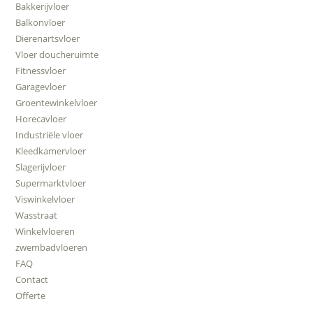
Bakkerijvloer
Balkonvloer
Dierenartsvloer
Vloer doucheruimte
Fitnessvloer
Garagevloer
Groentewinkelvloer
Horecavloer
Industriële vloer
Kleedkamervloer
Slagerijvloer
Supermarktvloer
Viswinkelvloer
Wasstraat
Winkelvloeren
zwembadvloeren
FAQ
Contact
Offerte