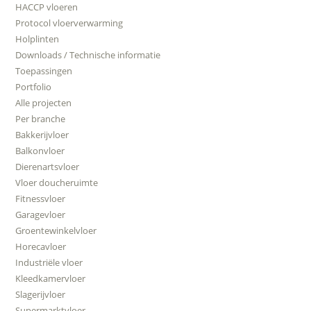
HACCP vloeren
Protocol vloerverwarming
Holplinten
Downloads / Technische informatie
Toepassingen
Portfolio
Alle projecten
Per branche
Bakkerijvloer
Balkonvloer
Dierenartsvloer
Vloer doucheruimte
Fitnessvloer
Garagevloer
Groentewinkelvloer
Horecavloer
Industriële vloer
Kleedkamervloer
Slagerijvloer
Supermarktvloer