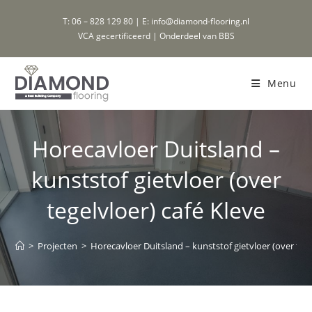
Ga
T: 06 – 828 129 80 | E: info@diamond-flooring.nl
naar
VCA gecertificeerd | Onderdeel van BBS
inhoud
Menu
Horecavloer Duitsland –
kunststof gietvloer (over
tegelvloer) café Kleve
>
Projecten
>
Horecavloer Duitsland – kunststof gietvloer (over tege