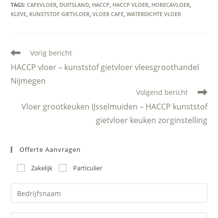
TAGS
:
CAFEVLOER
,
DUITSLAND
,
HACCP
,
HACCP VLOER
,
HORECAVLOER
,
KLEVE
,
KUNSTSTOF GIETVLOER
,
VLOER CAFE
,
WATERDICHTE VLOER
Lees
Vorig bericht
meer
HACCP vloer – kunststof gietvloer vleesgroothandel
artikelen
Nijmegen
Volgend bericht
Vloer grootkeuken IJsselmuiden – HACCP kunststof
gietvloer keuken zorginstelling
Offerte Aanvragen
Zakelijk
Particulier