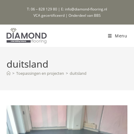
Ga
T: 06 – 828 129 80 | E: info@diamond-flooring.nl
naar
VCA gecertificeerd | Onderdeel van BBS
inhoud
Menu
duitsland
>
Toepassingen en projecten
>
duitsland