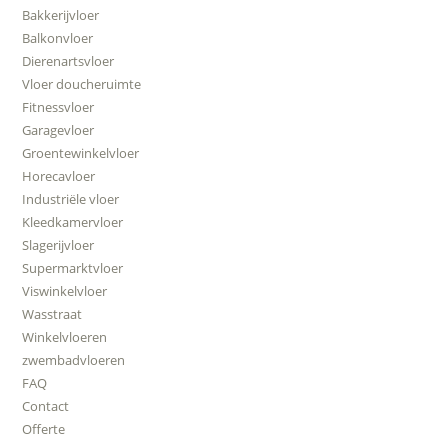
Bakkerijvloer
Balkonvloer
Dierenartsvloer
Vloer doucheruimte
Fitnessvloer
Garagevloer
Groentewinkelvloer
Horecavloer
Industriële vloer
Kleedkamervloer
Slagerijvloer
Supermarktvloer
Viswinkelvloer
Wasstraat
Winkelvloeren
zwembadvloeren
FAQ
Contact
Offerte