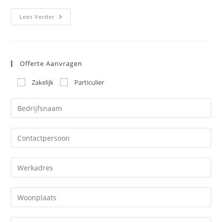
Horecavloer
Lees Verder
Duitsland
–
Kunststof
Gietvloer
(over
Tegelvloer)
Offerte Aanvragen
Café
Kleve
Zakelijk
Particulier