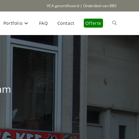
VCA gecertificeerd | Onderdeel van BBS
Portfolio
FAQ
Contact
Offerte
Toggle
site
zoeken
dam