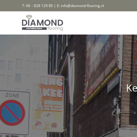
Ga
T: 06 – 828 129 80 | E: info@diamond-flooring.nl
naar
inhoud
Ke