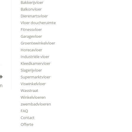
Bakkerijvloer
Balkonvloer
Dierenartsvloer
Vloer doucheruimte
Fitnessvloer
Garagevloer
Groentewinkelvloer
Horecavloer
Industriële vloer
Kleedkamervloer
Slagerijvloer
Supermarktvloer
Viswinkelvloer
en
Wasstraat
Winkelvloeren
zwembadvloeren
FAQ
Contact
Offerte