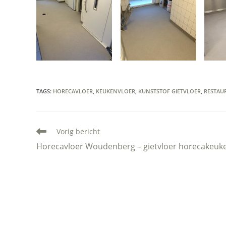
TAGS
:
HORECAVLOER
,
KEUKENVLOER
,
KUNSTSTOF GIETVLOER
,
RESTAU
Lees
Vorig bericht
meer
Horecavloer Woudenberg – gietvloer horecakeuk
artikelen