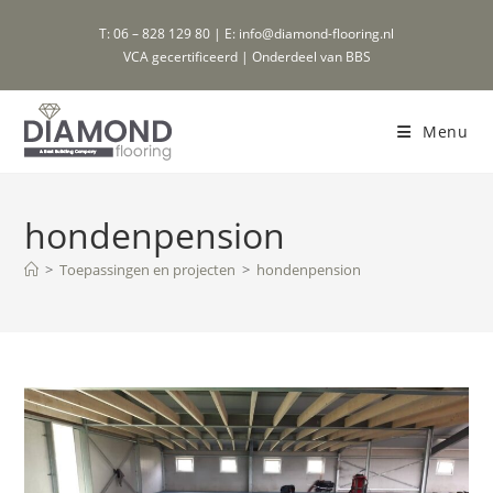
Ga
T: 06 – 828 129 80 | E: info@diamond-flooring.nl
naar
VCA gecertificeerd | Onderdeel van BBS
inhoud
Menu
hondenpension
>
Toepassingen en projecten
>
hondenpension