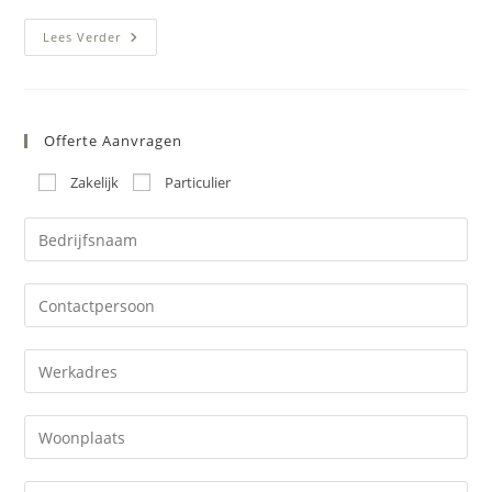
Nieuwe
Lees Verder
PMMA
Vloer
Hondenpension
Voldoet
Aan
Strenge
Offerte Aanvragen
HACCP-
Eisen
Zakelijk
Particulier