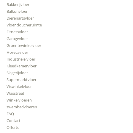
Bakkerijvloer
Balkonvloer
Dierenartsvloer
Vloer doucheruimte
Fitnessvloer
Garagevloer
Groentewinkelvloer
Horecavloer
Industriële vloer
Kleedkamervloer
Slagerijvloer
Supermarktvloer
Viswinkelvloer
Wasstraat
Winkelvloeren
zwembadvloeren
FAQ
Contact
Offerte