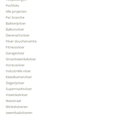
Portfolio
Alle projecten
Per branche
Bakkerijvloer
Balkonvloer
Dierenartsvloer
Vloer doucheruimte
Fitnessvloer
Garagevloer
Groentewinkelvloer
Horecavloer
Industriële vloer
Kleedkamervloer
Slagerijvloer
Supermarktvloer
Viswinkelvloer
Wasstraat
Winkelvloeren
zwembadvloeren