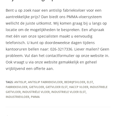
Bent u op zoek naar een antislip fabrieksvloer voor een
aantrekkelijke prijs? Dan biedt ons PMMA-vloersysteem
wellicht de juiste uitkomst. Wij komen graag bij u langs op
locatie om de mogelijkheden te bespreken. Een afspraak
met één van onze specialisten maakt u eenvoudig
telefonisch. U kunt op doordeweekse dagen tijdens
kantooruren bellen naar: 026-3217336. Liever mailen? Geen
probleem. Vul dan het contactformulier op onze website in.
Ook vraagt u via onze website gemakkelijk en geheel
vrijblijvend een offerte aan.
TAGS
:
ANTISLIP
,
ANTISLIP FABRIEKSVLOER
,
BEDRIJFSVLOER
,
ELST
,
FABRIEKSVLOER
,
GIETVLOER
,
GIETVLOER ELST
,
HACCP VLOER
,
INDUSTRIELE
GIETVLOER
,
INDUSTRIËLE VLOER
,
INDUSTRIELE VLOER ELST
,
INDUSTRIEVLOER
,
PMMA