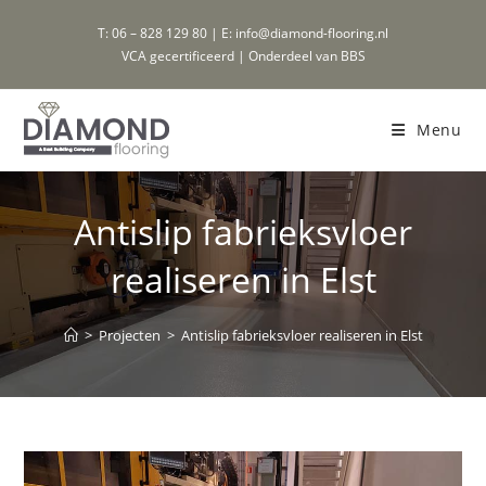
Ga
T: 06 – 828 129 80 | E: info@diamond-flooring.nl
naar
VCA gecertificeerd | Onderdeel van BBS
inhoud
Menu
Antislip fabrieksvloer
realiseren in Elst
>
Projecten
>
Antislip fabrieksvloer realiseren in Elst