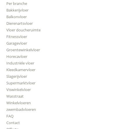
Per branche
Bakkerijvloer
Balkonvloer
Dierenartsvloer
Vloer doucheruimte
Fitnessvloer
Garagevloer
Groentewinkelvloer
Horecavloer
Industriële vloer
Kleedkamervloer
Slagerijvloer
Supermarktvloer
Viswinkelvloer
Wasstraat
Winkelvloeren
zwembadvloeren
FAQ
Contact